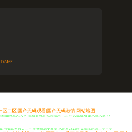
ITEMAP
V一区二区|国产无码观看|国产无码激情
网站地图
精品麻豆久久 91色狼老熟女 欧美性第一页 91女生视频 狼人色天堂 91
码人妻 国产欧美日本一二 香蕉视频下载黄 伦理鲁丝影院 色噜噜狠狠一区二区