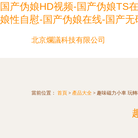
国产伪娘HD视频-国产伪娘TS
娘性自慰-国产伪娘在线-国产无
北京爛議科技有限公司
當前位置：
首頁
>
產品大全
>
趣味磁力小車 玩