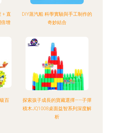
+ 直
DIY蒸汽船 科學實驗與手工制作的
潤倍增
奇妙結合
超級百
探索孩子成長的寶藏選擇——子彈
積木JQ1008桌面益智系列深度解
析