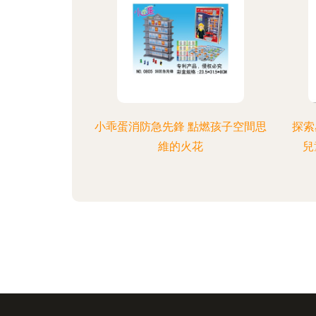
小乖蛋消防急先鋒 點燃孩子空間思
探索
維的火花
兒