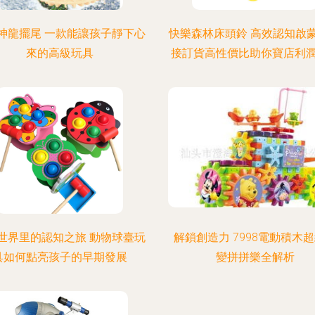
神龍擺尾 一款能讓孩子靜下心
快樂森林床頭鈴 高效認知啟蒙 
來的高級玩具
接訂貨高性價比助你寶店利
世界里的認知之旅 動物球臺玩
解鎖創造力 7998電動積木
具如何點亮孩子的早期發展
變拼拼樂全解析