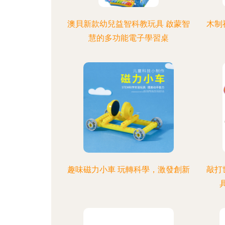
澳貝新款幼兒益智科教玩具 啟蒙智
木制
慧的多功能電子學習桌
趣味磁力小車 玩轉科學，激發創新
敲打