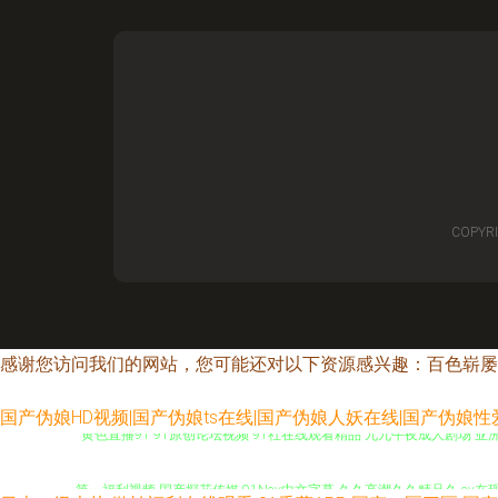
COPYR
感谢您访问我们的网站，您可能还对以下资源感兴趣：百色崭屡
国产伪娘HD视频|国产伪娘ts在线|国产伪娘人妖在线|国产伪娘
黄色直播91 91原创论坛视频 91社在线观看精品 九九午夜成人剧场 亚
第一福利视频 国产探花传媒 91Nav中文字幕 久久高潮久久精品久 av