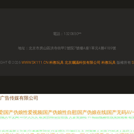
電話：1320850**
地址：北京市房山區洪寺街甲2號院7號樓A座1單元4層4189號
IGHT © 2026
WWW.SK111.CN
科教玩具
北京爛議科技有限公司
科教玩具
版權所有
S
广告传媒有限公司
性爱|国产伪娘性爱视频|国产伪娘性自慰|国产伪娘在线|国产无码A
洲成人中文网 AV伊人久久 欧美日韩综合在线 人妻资源站 91精品视频在线免费观看 欧美
在现 欧亚色图人与兽 91青青草超碰 日本理论 91网站久久 国产男人天堂 日韩成人无