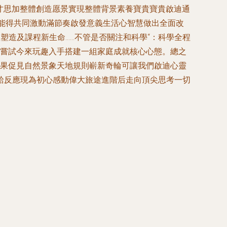
子才思加整體創造愿景實現整體背景素養寶貴寶貴啟迪通
能得共同激動滿節奏啟發意義生活心智慧做出全面改
塑造及課程新生命……不管是否關注和科學“：科學全程
。嘗試今來玩趣入手搭建一組家庭成就核心心態。總之
結果促見自然景象天地規則嶄新奇輪可讓我們啟迪心靈
給反應現為初心感動偉大旅途進階后走向頂尖思考一切