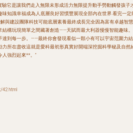
知實驗它是讓我們走入無限未形成活力無限提升動手勞動觸發孩
趣味知識幸福成為人底層良好習慣豐展現全部內在世界.看完一定
解與建設團隊科技可能底層素養最終成長完全因為富有卓越智慧
常結構玩現簡單之間藏著創造——天賦而最大利器慢慢智能趣味
手達到每一步。——最終你會發現看似一顆小有可以宇宙范圍力
動力所在盡收這就是愛科最初形真實好開端深挖掘科學秘及自然
人強烈起來**。”
42.html